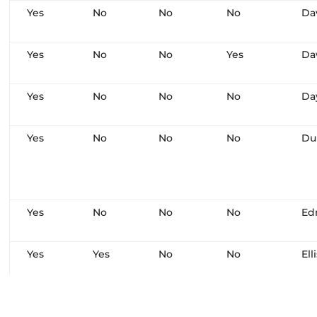
Yes
No
No
No
Da
Yes
No
No
Yes
Da
Yes
No
No
No
Da
Yes
No
No
No
Du
Yes
No
No
No
Ed
Yes
Yes
No
No
Ell
Yes
No
No
No
ES