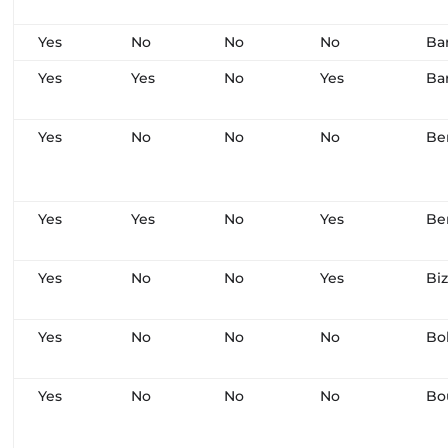
Yes
No
No
No
Ba
Yes
Yes
No
Yes
Bar
Yes
No
No
No
Be
Yes
Yes
No
Yes
Be
Yes
No
No
Yes
Bi
Yes
No
No
No
Bo
Yes
No
No
No
Bo